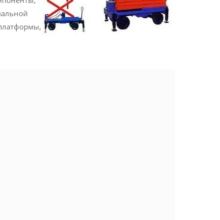
мпоненты;
мальной
 платформы,