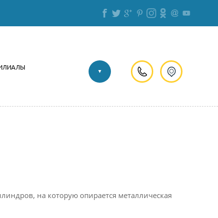
ИЛИАЛЫ
...
илиндров, на которую опирается м
еталлическая