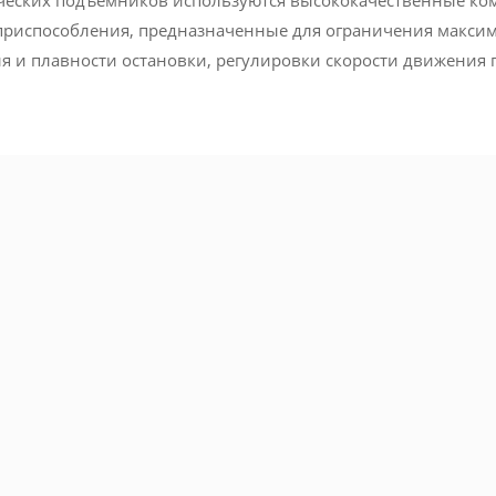
ческих подъёмников используются высококачественные ко
приспособления, предназначенные для ограничения макси
я и плавности остановки, регулировки скорости движения